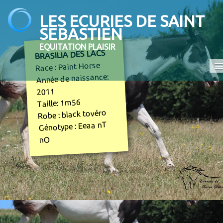
LES ECURIES DE SAINT
SEBASTIEN
EQUITATION PLAISIR
BRASILIA DES LACS
Race : Paint Horse
Année de naissance:
Accueil
2011
Taille: 1m56
Promenades et randonnées
Robe : black tovéro
Génotype : Eeaa nT
Ecole d'équitation
nO
Elevage
En vente
Contact
COMPETITION