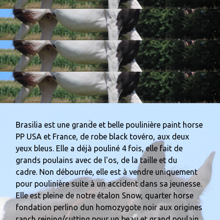
0
Brasilia est une grande et belle poulinière paint horse
PP USA et France, de robe black tovéro, aux deux
yeux bleus. Elle a déjà pouliné 4 fois, elle fait de
grands poulains avec de l'os,
de la taille et du
cadre. Non débourrée, elle est à vendre uniquement
pour poulinière suite à un accident dans sa jeunesse.
Elle est pleine de notre étalon Snow, quarter horse
fondation perlino dun homozygote noir aux origines
ranch reining/cutting pour un beau et grand poulain