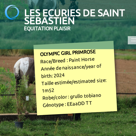
LES ECURIES DE SAINT
SEBASTIEN
EQUITATION PLAISIR
OLYMPIC GIRL PRIMROSE
Accueil
Race/Breed : Paint Horse
Promenades et randonnées
Année de naissance/year of
birth: 2024
Ecole d'équitation
Taille estimée/estimated size:
Elevage
1m52
Robe/color : grullo tobiano
En vente
Génotype : EEaaDD TT
Contact
COMPETITION