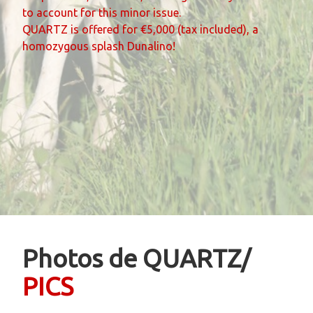
to account for this minor issue.
QUARTZ is offered for €5,000 (tax included), a
homozygous splash Dunalino!
Photos de QUARTZ/
PICS