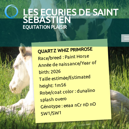
LES ECURIES DE SAINT
SEBASTIEN
EQUITATION PLAISIR
QUARTZ WHIZ PRIMROSE
Accueil
Race/breed : Paint Horse
Promenades et randonnées
Année de naissance/Year of
birth: 2026
Ecole d'équitation
Taille estimée/Estimated
Elevage
height: 1m56
Robe/coat color : dunalino
En vente
splash overo
Génotype : eeaa nCr nD nO
Contact
SW1/SW1
COMPETITION