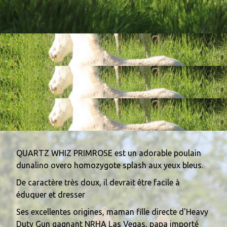
0
QUARTZ WHIZ PRIMROSE est un adorable poulain
dunalino overo homozygote splash aux yeux bleus.
De caractère très doux, il devrait être facile à
éduquer et dresser
Ses excellentes origines, maman fille directe d'Heavy
Duty Gun gagnant NRHA Las Vegas, papa importé