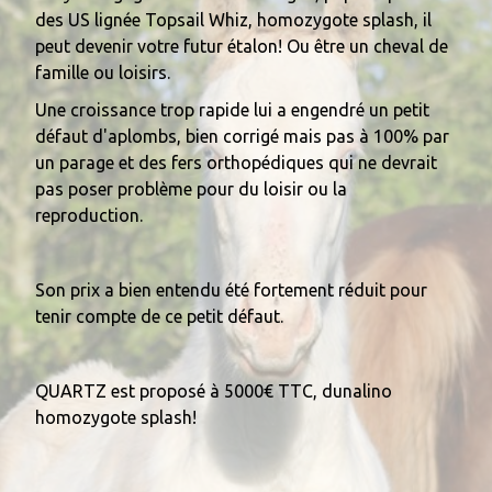
des US lignée Topsail Whiz, h
omozygote splash, il
peut devenir votre futur étalon! Ou être un cheval de
famille ou loisirs.
Une croissance trop rapide lui a engendré un petit
défaut d'aplombs, bien corrigé mais pas à 100% par
un parage et des fers orthopédiques qui ne devrait
pas poser problème pour du loisir ou la
reproduction.
Son prix a bien entendu été fortement réduit pour
tenir compte de ce petit défaut.
QUARTZ est proposé à 5000€ TTC, dunalino
homozygote splash!