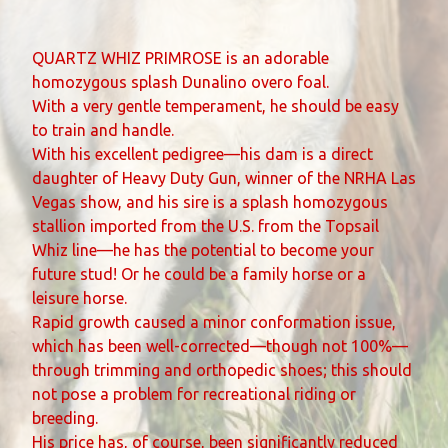
QUARTZ WHIZ PRIMROSE is an adorable
homozygous splash Dunalino overo foal.
With a very gentle temperament, he should be easy
to train and handle.
With his excellent pedigree—his dam is a direct
daughter of Heavy Duty Gun, winner of the NRHA Las
Vegas show, and his sire is a splash homozygous
stallion imported from the U.S. from the Topsail
Whiz line—he has the potential to become your
future stud! Or he could be a family horse or a
leisure horse.
Rapid growth caused a minor conformation issue,
which has been well-corrected—though not 100%—
through trimming and orthopedic shoes; this should
not pose a problem for recreational riding or
breeding.
His price has, of course, been significantly reduced